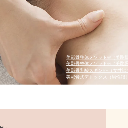
​美彫骨整体メソッド®（美彫
美彫骨整体メソッド®（美彫
美彫骨乳酸スキンRE（女性談
美彫骨式デトックス（男性談