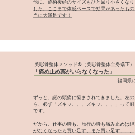
他に、
施術後頭のサイズもひと回り小さくなり
した。ここまで体感ベースで効果があったもの
当に大満足です！
美彫骨整体メソッド®（美彫骨整体全身矯正）
「痛め止め薬がいらなくなった」
福岡県
ずっと、謎の頭痛に悩まされてきました。左の
ら、必ず「ズキッ、、、ズキッ、、、」って耐
です。
だから、仕事の時も、旅行の時も痛み止めは絶
がなくなったら買い足す、また買い足す、、、