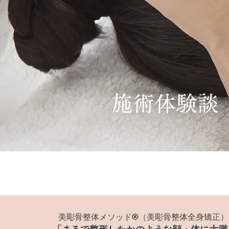
​施術体験談
美彫骨整体メソッド®（美彫骨整体全身矯正）