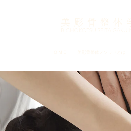
美彫骨整体
​BICHOKOTSU SEITAIGAKUI
H O M E
美彫骨整体メソッドとは