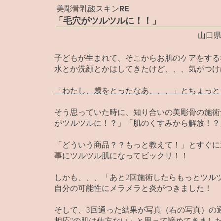
美彫骨乳酸スキンRE
「毛穴がツルツルに！！」
山口
子どもが生まれて、そこからお肌のケアをする
水とか洗顔とかはしてきたけど、、、気がつけ
「わたし、歳をとったなあ、、、」とちょっと
そう思っていた時に、知り合いの美彫骨の施術
がツルツルに！？」「肌のくすみから解放！？
「どういう商品？？もっと教えて！」とすぐに
事にツルツル肌になってビックリ！！
しかも、、、「あと2回施術したらもっとツル
自分の可能性にメラメラと炎がつきました！
そして、3回通った結果が写真（右の写真）の
相応”の肌は仕方ない」と思って諦めてきまし