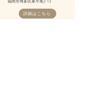
福岡市博多区東平尾2-13
詳細はこちら
宮若市
lis blanc(リス ブロン)
​福岡県宮若市鶴田
詳細はこちら