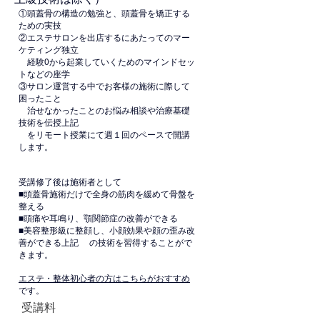
①頭蓋骨の構造の勉強と、頭蓋骨を矯正する
ための実技
②エステサロンを出店するにあたってのマー
ケティング
独立
経験0から起業していくためのマインドセッ
トなどの座学
③サロン運営する中でお客様の施術に際して
困ったこと
治せなかったことのお悩み相談や治療基礎
技術を伝授
上記
をリモート授業にて週１回のペースで開講
します。
受講修了後は施術者として
■頭蓋骨施術だけで全身の筋肉を緩めて骨盤を
整える
■頭痛や耳鳴り、顎関節症の改善ができる
■美容整形級に整顔し、小顔効果や顔の歪み改
善ができる
上記 の技術を習得することがで
きます。
エステ・整体初心者の方はこちらがおすすめ
です。
受講料