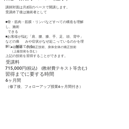
講師対面は月2回のペースで開講します。
受講終了後は施術者として
■骨・筋肉・筋膜・リンパなどすべての構造を理解
し、施術
できる
カイロプラクティック、リフレクソロ
■お客様が悩む「肩、腰、膝、手、足、頭、背中」
ジーに関する学習技術習得
などの痛
みや症状がなぜ起こっているのかを理
解し、解説できる
⚫︎頭蓋骨・小顔矯正技術、身体全体の矯正技術
（上級技術を含む）
上記の技術を習得することができます。
受講料
715,000円(税込) (教材費テキスト等含む)
習得までに要する時間
6ヶ月間
（修了後、フォローアップ授業6ヶ月間付き）