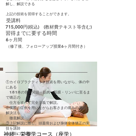
解し、解説できる
上記の技術を習得することができます。
受講料
715,000円(税込) (教材費テキスト等含む)
習得までに要する時間
6ヶ月間
（修了後、フォローアップ授業6ヶ月間付き）
①カイロプラクティック技術を用いながら、体の中
にある
1本1本の骨や関節・筋肉・筋膜・リンパに至るま
で矯正の
仕方をすべて完全主義で解説。
②実際の症例を用いながらお客さまの痛みの原因と
解決法を
徹底解説
③上記解説に際し、頭蓋骨および身体全体矯正の実
技を講師
神経・栄養学コース（座学）
対面にて伝授