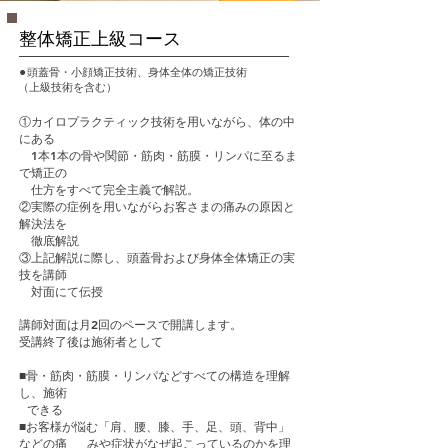
整体矯正上級コース
⚫︎頭蓋骨・小顔矯正技術、身体全体の矯正技術
（上級技術を含む）
①カイロプラクティック技術を用いながら、体の中
にある
カイロプラクティック、リフレクソロ
1本1本の骨や関節・筋肉・筋膜・リンパに至るま
ジーに関する学習技術習得
で矯正の
仕方をすべて完全主義で解説。
②実際の症例を用いながらお客さまの痛みの原因と
解決法を
徹底解説
③上記解説に際し、頭蓋骨および身体全体矯正の実
技を講師
対面にて伝授
講師対面は月2回のペースで開講します。
受講終了後は施術者として
■骨・筋肉・筋膜・リンパなどすべての構造を理解
し、施術
できる
■お客様が悩む「肩、腰、膝、手、足、頭、背中」
などの痛
みや症状がなぜ起こっているのかを理