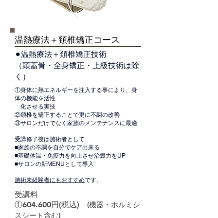
温熱療法＋頚椎矯正コース
⚫︎温熱療法＋頚椎矯正技術
（頭蓋骨・全身矯正・上級技術は除
く）
①身体に熱エネルギーを注入する事により、身
体の機能を活性
化させる実技
②頚椎を矯正することで更に不調の改善
③サロンだけでなく家族のメンテナンスに最適
受講修了後は施術者として
■家族の不調を自分でケア出来る
■基礎体温・免疫力を向上させ治癒力をUP
■サロンの新MENUとして導入
施術未経験者にもおすすめ
です。
受講料
①604.600円(税込)
(機器・ホルミシ
スシート含む)