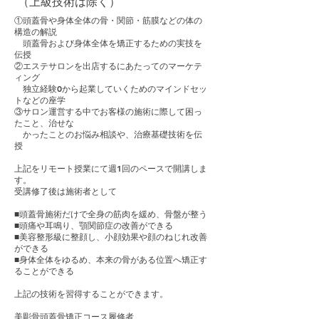
（上級技術は除く）
①頭蓋骨や身体全体の骨・関節・筋膜などの体の
構造の解説
頭蓋骨および身体全体を矯正するための実技を
伝授
②エステサロンを出店するにあたってのマーケテ
ィング
​ 独立経験0から起業していくためのマインドセッ
トなどの座学
③サロン運営する中でお客様の施術に際して困っ
たこと、治せな
​ かったことのお悩み相談や、治療基礎技術を伝
授
上記をリモート授業にて週1回のペースで開講しま
す。
受講修了後は施術者として
​■頭蓋骨施術だけで全身の筋肉を緩め、骨盤が整う
■頭痛や耳鳴り、顎関節症の改善ができる
■美容整形級に整顔し、小顔効果や顔のねじれ改善
ができる
■身体全体をゆるめ、本来の骨がある位置へ矯正す
ることができる
上記の技術を習得することができます。
美彫骨​頭蓋骨矯正コース履修者、