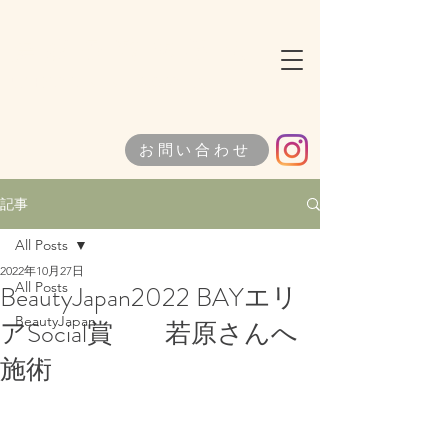
美彫骨整体学院
​BICHOKOTSU SEITAIGAKUIN
お問い合わせ
記事
All Posts
2022年10月27日
All Posts
BeautyJapan2022 BAYエリ
BeautyJapan
アSocial賞 若原さんへ
施術