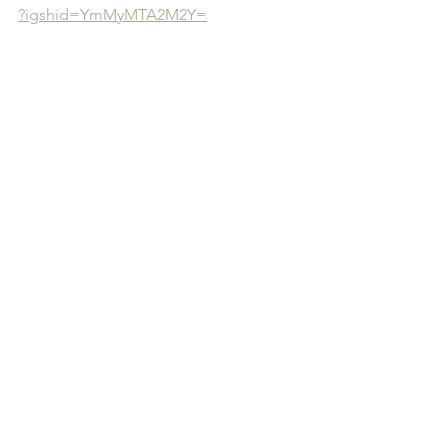
?igshid=YmMyMTA2M2Y=